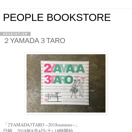
PEOPLE BOOKSTORE
2018/07/28
２YAMADA３TARO
「2YAMADA3TARO −2018summer−」
日時 2018年8月4日(土) 18時開始