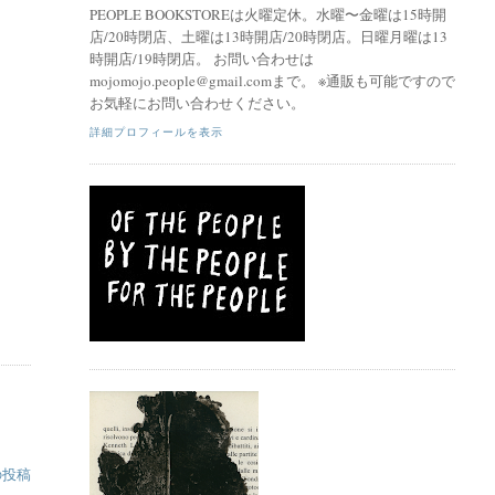
PEOPLE BOOKSTOREは火曜定休。水曜〜金曜は15時開
店/20時閉店、土曜は13時開店/20時閉店。日曜月曜は13
時開店/19時閉店。 お問い合わせは
mojomojo.people@gmail.comまで。 ※通販も可能ですので
お気軽にお問い合わせください。
詳細プロフィールを表示
の投稿