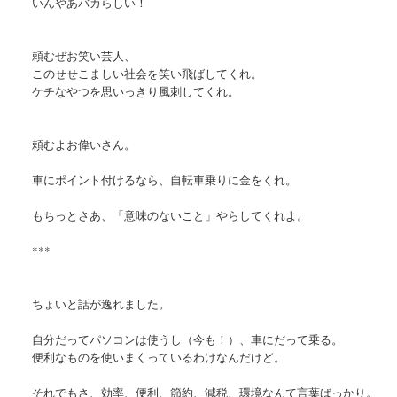
いんやあバカらしい！
頼むぜお笑い芸人、
このせせこましい社会を笑い飛ばしてくれ。
ケチなやつを思いっきり風刺してくれ。
頼むよお偉いさん。
車にポイント付けるなら、自転車乗りに金をくれ。
もちっとさあ、「意味のないこと」やらしてくれよ。
***
ちょいと話が逸れました。
自分だってパソコンは使うし（今も！）、
車にだって乗る。
便利なものを使いまくっているわけなんだけど。
それでもさ、効率、便利、節約、減税、環境なんて言葉ばっかり。