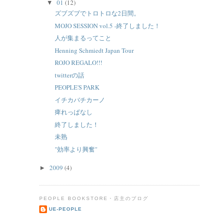
01
(12)
▼
ズブズブでトロトロな2日間。
MOJO SESSION vol.5 -終了しました！
人が集まるってこと
Henning Schmiedt Japan Tour
ROJO REGALO!!!
twitterの話
PEOPLE'S PARK
イチカバチカーノ
痺れっぱなし
終了しました！
未熟
"効率より興奮"
2009
(4)
►
PEOPLE BOOKSTORE・店主のブログ
UE-PEOPLE