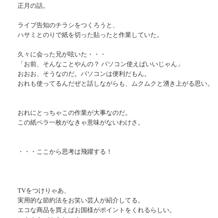
正月の話。
ライブ告知のチラシをつくろうと、
ハサミとのりで紙を切った貼ったと作業していた。
久々に会った兄が呟いた・・・
「お前、そんなことやんの？ パソコン使えばいいじゃん」
おおお、そうなのだ。パソコンは便利だもん。
おれも使ってるんだぜと話しながらも、ムクムクと湧き上がる思い。
おれにとっちゃこの作業が大事なのだ。
この紙ペラ一枚がなきゃ意味がないわけさ。
・・・ここから思考は飛躍する！
TVをつけりゃあ、
実用的な節約法をお笑い芸人が紹介してる。
エコな商品を買えばお国様がポイントをくれるらしい。