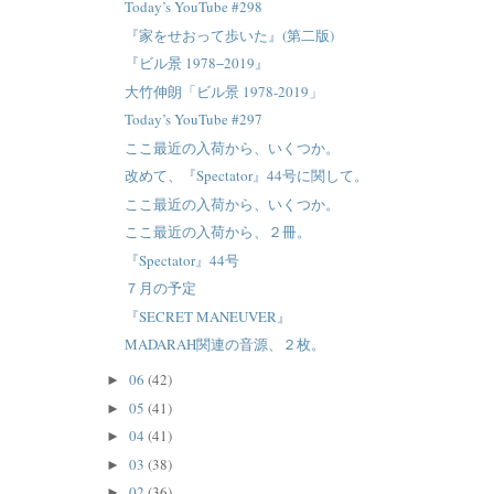
Today’s YouTube #298
『家をせおって歩いた』(第二版)
『ビル景 1978−2019』
大竹伸朗「ビル景 1978-2019」
Today’s YouTube #297
ここ最近の入荷から、いくつか。
改めて、『Spectator』44号に関して。
ここ最近の入荷から、いくつか。
ここ最近の入荷から、２冊。
『Spectator』44号
７月の予定
『SECRET MANEUVER』
MADARAH関連の音源、２枚。
06
(42)
►
05
(41)
►
04
(41)
►
03
(38)
►
02
(36)
►