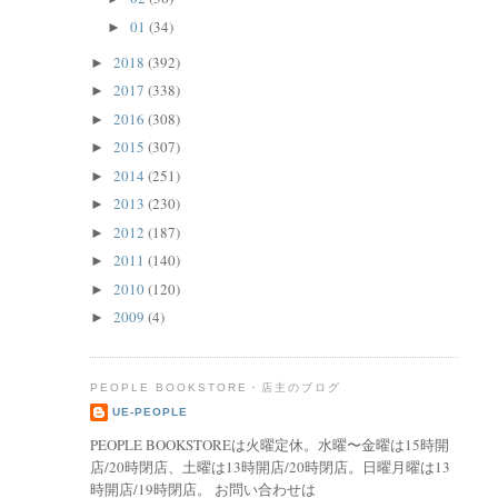
01
(34)
►
2018
(392)
►
2017
(338)
►
2016
(308)
►
2015
(307)
►
2014
(251)
►
2013
(230)
►
2012
(187)
►
2011
(140)
►
2010
(120)
►
2009
(4)
►
PEOPLE BOOKSTORE・店主のブログ
UE-PEOPLE
PEOPLE BOOKSTOREは火曜定休。水曜〜金曜は15時開
店/20時閉店、土曜は13時開店/20時閉店。日曜月曜は13
時開店/19時閉店。 お問い合わせは