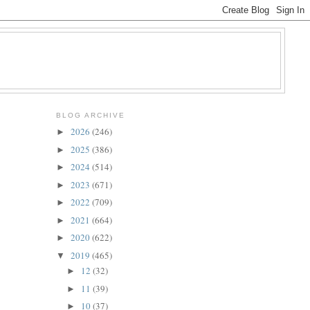
BLOG ARCHIVE
2026
(246)
►
2025
(386)
►
2024
(514)
►
2023
(671)
►
2022
(709)
►
2021
(664)
►
2020
(622)
►
2019
(465)
▼
12
(32)
►
11
(39)
►
10
(37)
►