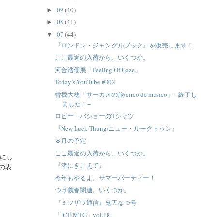
09
(40)
►
08
(41)
►
07
(44)
▼
『ロンドン・ジャングルブック』を販売します！
ここ最近の入荷から、いくつか。
河合浩個展「Feeling Of Gaze」
Today’s YouTube #302
曽我大穂「サーカスの旅/circo de musico」− 終了し
ました！−
ロビー・バショーのTシャツ
『New Luck Thung/ニュー・ルークトゥン』
８月の予定
ここ最近の入荷から、いくつか。
マにし
『渚にきこえて』
の表
今年もやるよ、サマーパーティー！
つげ義春関連、いくつか。
『ミツザワ通信』鬼天なつ号
「ICE MTG」vol.18