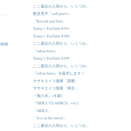
ここ最近の入荷から、いくつか。
数見亮平「soft poet’s」
『Record and Girl』
Today’s YouTube #301
Today’s YouTube #300
ここ最近の入荷から、いくつか。
の投稿
『urban brew』
Today’s YouTube #299
ここ最近の入荷から、いくつか。
『urban brew』を販売します！
ササキエイコ個展「調整」
ササキエイコ個展「再生」
『夜の木』(８刷)
『SIDE.C CLASSICS』vol.1
「SIDE.C」
「live in the mood」
ここ最近の入荷から、いくつか。