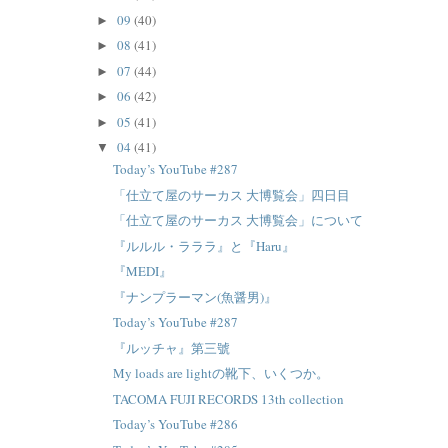
09
(40)
►
08
(41)
►
07
(44)
►
06
(42)
►
05
(41)
►
04
(41)
▼
Today’s YouTube #287
「仕立て屋のサーカス 大博覧会」四日目
「仕立て屋のサーカス 大博覧会」について
『ルルル・ラララ』と『Haru』
『MEDI』
『ナンプラーマン(魚醤男)』
Today’s YouTube #287
『ルッチャ』第三號
My loads are lightの靴下、いくつか。
TACOMA FUJI RECORDS 13th collection
Today’s YouTube #286