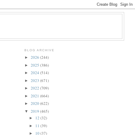
BLOG ARCHIVE
2026
(244)
►
2025
(386)
►
2024
(514)
►
2023
(671)
►
2022
(709)
►
2021
(664)
►
2020
(622)
►
2019
(465)
▼
12
(32)
►
11
(39)
►
10
(37)
►