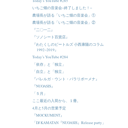
Today’s YouTube #285
いちご畑の音楽会−終了しました！−
農場長が語る「いちご畑の音楽会」①
農場長が語る「いちご畑の音楽会」②
『二〇一二』
『ソノシート百貨店』
『わたくしのビートルズ 小西康陽のコラム
1992−2019』
Today’s YouTube #284
「依存」と「独立」
「自立」と「独立」
『パレルガ・ウント・パラリポーメナ』
『NUOASIS』
「５月」
ここ最近の入荷から、１冊。
4月と5月の営業予定
『MOCKUMENT』
「DJ KAMATAN『NUOASIS』Release party」