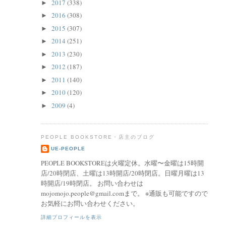
2017
(338)
►
2016
(308)
►
2015
(307)
►
2014
(251)
►
2013
(230)
►
2012
(187)
►
2011
(140)
►
2010
(120)
►
2009
(4)
►
PEOPLE BOOKSTORE・店主のブログ
UE-PEOPLE
PEOPLE BOOKSTOREは火曜定休。水曜〜金曜は15時開
店/20時閉店、土曜は13時開店/20時閉店。日曜月曜は13
時開店/19時閉店。 お問い合わせは
mojomojo.people@gmail.comまで。 ※通販も可能ですので
お気軽にお問い合わせください。
詳細プロフィールを表示