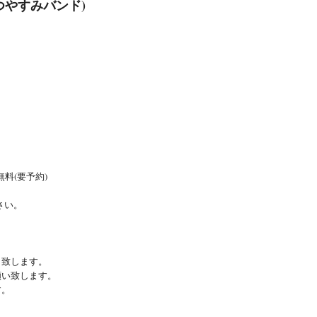
つやすみバンド)
料(要予約)
さい。
り致します。
願い致します。
す。