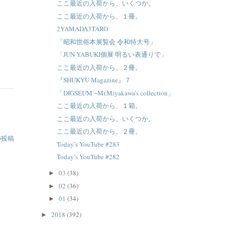
ここ最近の入荷から、いくつか。
ここ最近の入荷から、１冊。
2YAMADA3TARO
「昭和世俗本展覧会 令和特大号」
「JUN YABUKI個展 明るい表通りで」
ここ最近の入荷から、２冊。
『SHUKYU Magazine』７
「DIGSEUM −Mr.Miyakawa’s collection」
ここ最近の入荷から、１箱。
ここ最近の入荷から、いくつか。
ここ最近の入荷から、２冊。
の投稿
Today’s YouTube #283
Today’s YouTube #282
03
(38)
►
02
(36)
►
01
(34)
►
2018
(392)
►