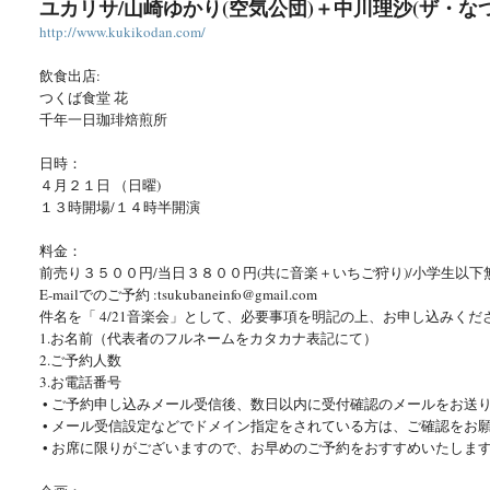
ユカリサ/山崎ゆかり(空気公団)＋中川理沙(ザ・な
http://www.kukikodan.com/
飲食出店:
つくば食堂 花
千年一日珈琲焙煎所
日時：
４月２１日 （日曜)
１３時開場/１４時半開演
料金：
前売り３５００円/当日３８００円(共に音楽＋いちご狩り)/小学生以下無
E-mailでのご予約 :tsukubaneinfo@gmail.com
件名を「 4/21音楽会」として、必要事項を明記の上、お申し込みくだ
1.お名前（代表者のフルネームをカタカナ表記にて）
2.ご予約人数
3.お電話番号
• ご予約申し込みメール受信後、
数日以内に受付確認のメールをお送
• メール受信設定などでドメイン指定をされている方は、
ご確認をお
• お席に限りがございますので、
お早めのご予約をおすすめいたしま