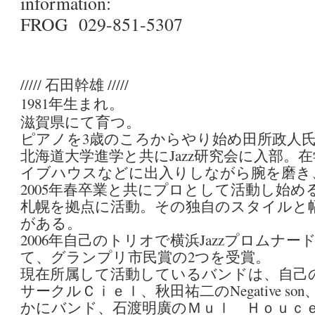
information:
FROG 029-851-5307
///// 石田幹雄 /////
1981年生まれ。
滋賀県にて育つ。
ピアノを3歳のころからやり始め田所政人
北海道大学進学と共にJazz研究会に入部。
イブハウスなどに出入りしながら腕を磨き
2005年春卒業と共にプロとして活動し始め
札幌を拠点に活動。その独自のスタイルと
がある。
2006年自己のトリオで横浜Jazzプロムナ
て、グランプリ市民賞の2つを受賞。
現在所属して活動しているバンドは、自己
サークルＣｉｅｌ、秋田祐二のNegative son
かにバンド、石渡明廣のＭｕｌ Ｈｏｕｃ