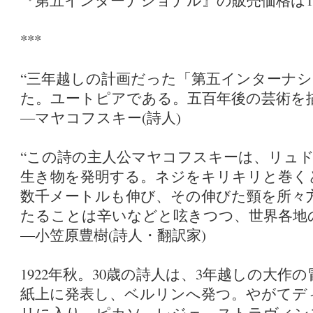
『第五インターナショナル』の販売価格は1
***
“三年越しの計画だった「第五インターナ
た。ユートピアである。五百年後の芸術を
―マヤコフスキー(詩人)
“この詩の主人公マヤコフスキーは、リュド
生き物を発明する。ネジをキリキリと巻く
数千メートルも伸び、その伸びた頸を所々
たることは辛いなどと呟きつつ、世界各地
―小笠原豊樹(詩人・翻訳家)
1922年秋。30歳の詩人は、3年越しの大
紙上に発表し、ベルリンへ発つ。やがてデ