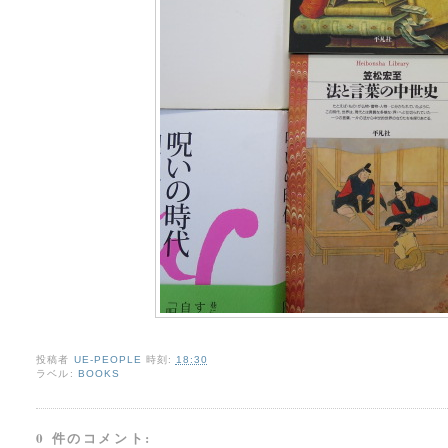
投稿者
UE-PEOPLE
時刻:
18:30
ラベル:
BOOKS
0 件のコメント: