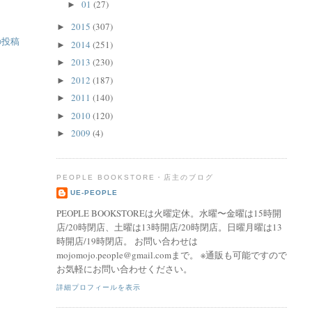
01
(27)
►
2015
(307)
►
の投稿
2014
(251)
►
2013
(230)
►
2012
(187)
►
2011
(140)
►
2010
(120)
►
2009
(4)
►
PEOPLE BOOKSTORE・店主のブログ
UE-PEOPLE
PEOPLE BOOKSTOREは火曜定休。水曜〜金曜は15時開
店/20時閉店、土曜は13時開店/20時閉店。日曜月曜は13
時開店/19時閉店。 お問い合わせは
mojomojo.people@gmail.comまで。 ※通販も可能ですので
お気軽にお問い合わせください。
詳細プロフィールを表示