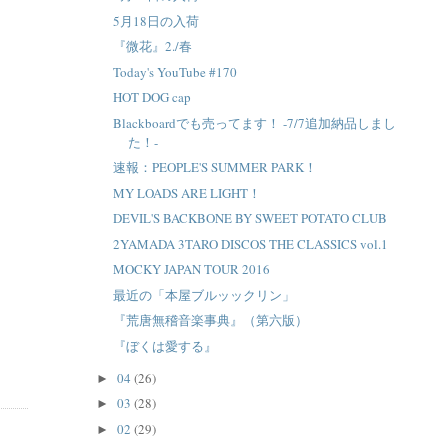
5月18日の入荷
『微花』2./春
Today's YouTube #170
HOT DOG cap
Blackboardでも売ってます！ -7/7追加納品しまし
た！-
速報：PEOPLE'S SUMMER PARK！
MY LOADS ARE LIGHT！
DEVIL'S BACKBONE BY SWEET POTATO CLUB
2YAMADA 3TARO DISCOS THE CLASSICS vol.1
MOCKY JAPAN TOUR 2016
最近の「本屋ブルッックリン」
『荒唐無稽音楽事典』（第六版）
『ぼくは愛する』
04
(26)
►
03
(28)
►
02
(29)
►