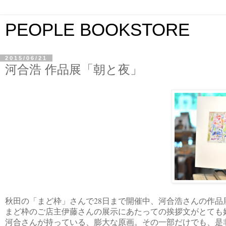
PEOPLE BOOKSTORE
2015/06/21
河合浩 作品展「朝と夜」
秋田の「まど枠」さんで28日まで開催中、河合浩さんの作品
まど枠のご店主伊藤さんの展示にあたっての挨拶文がとても
河合さんが持っている、膨大な原画。その一部だけでも、是